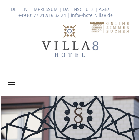
DE
|
EN
|
IMPRESSUM
|
DATENSCHUTZ
|
AGBs
| T +49 (0) 77 21.916 32 24
|
info@hotel-villa8.de